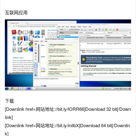
互联网应用
下载
[Downlink href=网站地址://bit.ly/lORR66]Download 32 bit[/Down
link]
[Downlink href=网站地址://bit.ly/iniIbX]Download 64 bit[/Downlin
k]