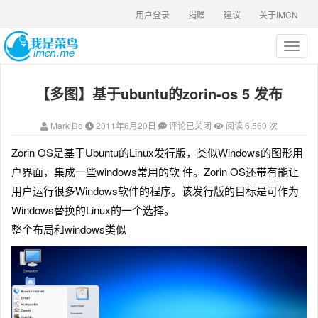
用户登录
捐赠
建议
关于IMCN
T
o
g
【多图】基于ubuntu的zorin-os 5 发布
g
l
e
Mark Do
2011年6月20日
评论已关闭
阅读 6,560 次
n
a
Zorin OS是基于Ubuntu的Linux发行版，类似Windows的图形用
v
户界面，集成一些windows常用的软 件。Zorin OS还带有能让
i
g
用户运行很多Windows软件的程序。该发行版的目标是可作为
a
Windows替换的Linux的一个选择。
t
整个布局和windows类似
i
o
n