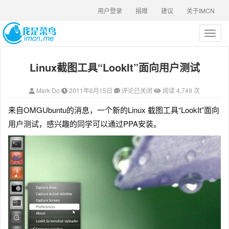
用户登录
捐赠
建议
关于IMCN
T
o
g
Linux截图工具“LookIt”面向用户测试
g
l
e
Mark Do
2011年6月15日
评论已关闭
阅读 4,749 次
n
a
来自OMGUbuntu的消息，一个新的Linux 截图工具“LookIt”面向
v
用户测试，感兴趣的同学可以通过PPA安装。
i
g
a
t
i
o
n