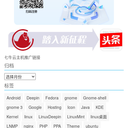
七牛云主机推广链接
归档
归
档
标签
Android
Deepin
Fedora
gnome
Gnome-shell
gnome 3
Google
Hosting
Icon
Java
KDE
Kernel
linux
LinuxDeepin
LinuxMint
linux桌面
LNMP
nginx
PHP
PPA
Theme
ubuntu