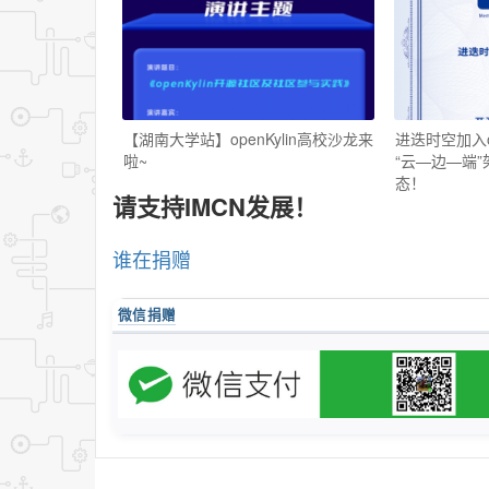
【湖南大学站】openKylin高校沙龙来
进迭时空加入op
啦~
“云—边—端
态！
请支持IMCN发展！
谁在捐赠
微信捐赠