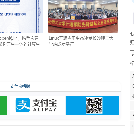
七
enKylin，携手构建
Linux开源应用生态沙龙长沙理工大
”架构原生一体的计算生
学站成功举行
归
档
支付宝捐赠