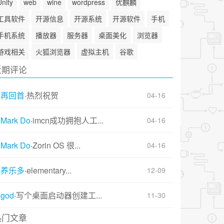
Unity
web
wine
wordpress
优麒麟
工具软件
开源信息
开源系统
开源软件
手机
手机系统
播放器
服务器
桌面美化
浏览器
游戏相关
火狐浏览器
虚拟主机
谷歌
近期评论
再回首
·
热烈祝贺
04-16
Mark Do
·
imcn成功拥抱人工...
04-16
Mark Do
·
Zorin OS 很...
04-16
养乐多
·
elementary...
12-09
god
·
写个桌面启动器创建工...
11-30
热门文章