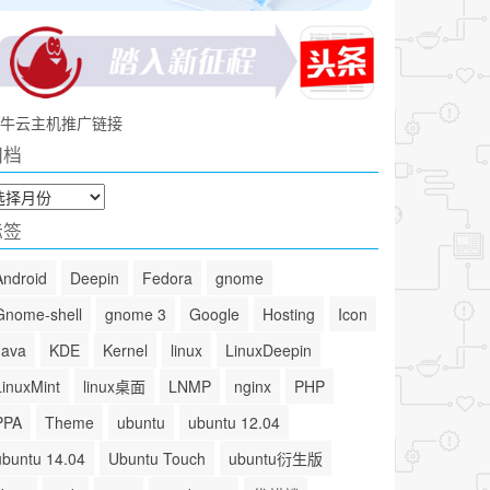
牛云主机推广链接
归档
标签
Android
Deepin
Fedora
gnome
Gnome-shell
gnome 3
Google
Hosting
Icon
Java
KDE
Kernel
linux
LinuxDeepin
LinuxMint
linux桌面
LNMP
nginx
PHP
PPA
Theme
ubuntu
ubuntu 12.04
ubuntu 14.04
Ubuntu Touch
ubuntu衍生版