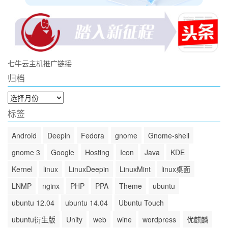
七牛云主机推广链接
归档
归
档
标签
Android
Deepin
Fedora
gnome
Gnome-shell
gnome 3
Google
Hosting
Icon
Java
KDE
Kernel
linux
LinuxDeepin
LinuxMint
linux桌面
LNMP
nginx
PHP
PPA
Theme
ubuntu
ubuntu 12.04
ubuntu 14.04
Ubuntu Touch
ubuntu衍生版
Unity
web
wine
wordpress
优麒麟