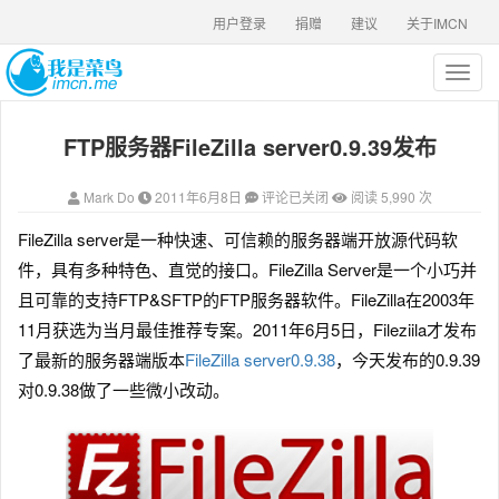
用户登录
捐赠
建议
关于IMCN
T
o
g
FTP服务器FileZilla server0.9.39发布
g
l
e
Mark Do
2011年6月8日
评论已关闭
阅读 5,990 次
n
a
FileZilla server是一种快速、可信赖的服务器端开放源代码软
v
件，具有多种特色、直觉的接口。FileZilla Server是一个小巧并
i
g
且可靠的支持FTP&SFTP的FTP服务器软件。FileZilla在2003年
a
11月获选为当月最佳推荐专案。2011年6月5日，Fileziila才发布
t
了最新的服务器端版本
FileZilla server0.9.38
，今天发布的0.9.39
i
o
对0.9.38做了一些微小改动。
n