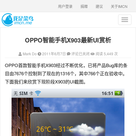
用户登录
捐赠
建议
关于IMCN
T
o
g
OPPO智能手机X903最新UI赏析
g
l
e
Mark Do
2011年6月7日
评论已关闭
阅读 5,449 次
n
a
OPPO首款智能手机X903经过不断优化，已将产品Bug库的条
v
目由7676个控制到了现在的1316个，其中766个正在验收中。
i
g
下面我们来欣赏下现阶段X903的UI截图。
a
t
i
o
n