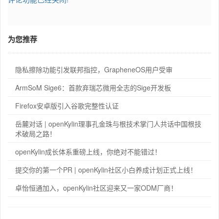
为您推荐
隐私擦除功能引发联邦指控，GrapheneOS用户受审
ArmSoM Sige6：首款弃瑞芯微用全志的Sige开发板
Firefox安卓版引入谷歌完整性认证
岳麓对话 | openKylin理事孔金珠与根技术掌门人共话中国根技
术破局之路！
openKylin成长体系重磅上线，你绝对不能错过！
提交你的第一个PR | openKylin社区小白养成计划正式上线！
卓怡恒通加入，openKylin社区迎来又一家ODM厂商！