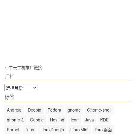
七牛云主机推广链接
归档
归
档
标签
Android
Deepin
Fedora
gnome
Gnome-shell
gnome 3
Google
Hosting
Icon
Java
KDE
Kernel
linux
LinuxDeepin
LinuxMint
linux桌面