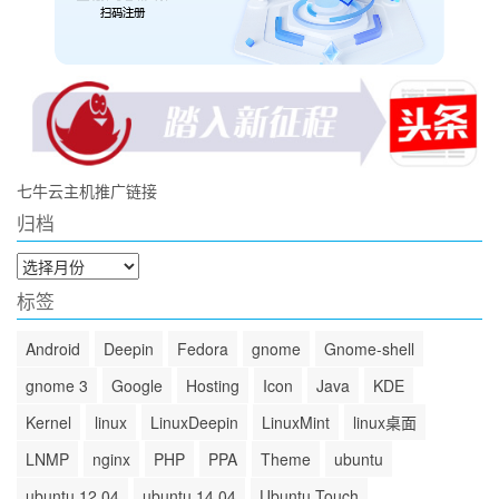
七牛云主机推广链接
归档
归
档
标签
Android
Deepin
Fedora
gnome
Gnome-shell
gnome 3
Google
Hosting
Icon
Java
KDE
Kernel
linux
LinuxDeepin
LinuxMint
linux桌面
LNMP
nginx
PHP
PPA
Theme
ubuntu
ubuntu 12.04
ubuntu 14.04
Ubuntu Touch