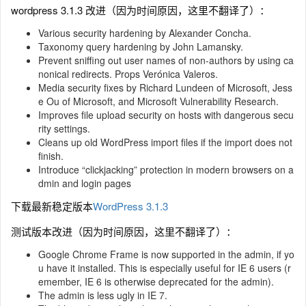
wordpress 3.1.3 改进（因为时间原因，这里不翻译了）：
Various security hardening by Alexander Concha.
Taxonomy query hardening by John Lamansky.
Prevent sniffing out user names of non-authors by using ca
nonical redirects. Props Verónica Valeros.
Media security fixes by Richard Lundeen of Microsoft, Jess
e Ou of Microsoft, and Microsoft Vulnerability Research.
Improves file upload security on hosts with dangerous secu
rity settings.
Cleans up old WordPress import files if the import does not
finish.
Introduce “clickjacking” protection in modern browsers on a
dmin and login pages
下载最新稳定版本
WordPress 3.1.3
测试版本改进（因为时间原因，这里不翻译了）：
Google Chrome Frame is now supported in the admin, if yo
u have it installed. This is especially useful for IE 6 users (r
emember, IE 6 is otherwise deprecated for the admin).
The admin is less ugly in IE 7.