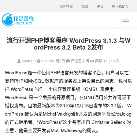
用户登录
捐赠
建议
关于IMCN
T
o
g
流行开源PHP博客程序 WordPress 3.1.3 与W
g
l
ordPress 3.2 Beta 2发布
e
n
Mark Do
2011年6月6日
评论已关闭
阅读 17,715 次
a
v
WordPress是一种使用PHP语言开发的博客平台，用户可以在
i
支持PHP和MySQL 数据库的服务器上架设自己的网志。也可以
g
a
把 WordPress 当作一个内容管理系统（CMS）来使用。
t
WordPress 是一个免费的开源项目，在GNU通用公共许可证下
i
授权发布。目前最新版本为2010年10月15日发布的3.0.1版。 W
o
n
ordPress 被认为是Michel Valdrighi所开发的网志平台b2/cafelog
的正式继承者。“WordPress”这个名字出自 Christine Selleck 的
主意，他是主要开发者Matt Mullenweg的朋友。