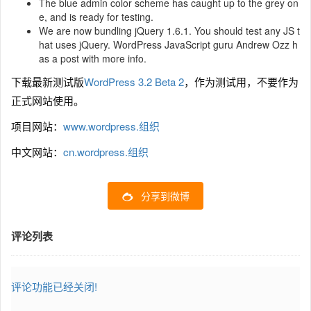
The blue admin color scheme has caught up to the grey on
e, and is ready for testing.
We are now bundling jQuery 1.6.1. You should test any JS t
hat uses jQuery. WordPress JavaScript guru Andrew Ozz h
as a post with more info.
下载最新测试版
WordPress 3.2 Beta 2
，作为测试用，不要作为
正式网站使用。
项目网站：
www.wordpress.组织
中文网站：
cn.wordpress.组织
分享到微博
评论列表
评论功能已经关闭!