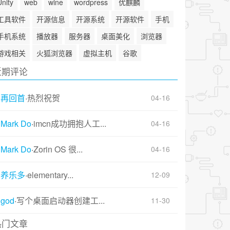
Unity
web
wine
wordpress
优麒麟
工具软件
开源信息
开源系统
开源软件
手机
手机系统
播放器
服务器
桌面美化
浏览器
游戏相关
火狐浏览器
虚拟主机
谷歌
近期评论
再回首
·
热烈祝贺
04-16
Mark Do
·
imcn成功拥抱人工...
04-16
Mark Do
·
Zorin OS 很...
04-16
养乐多
·
elementary...
12-09
god
·
写个桌面启动器创建工...
11-30
热门文章