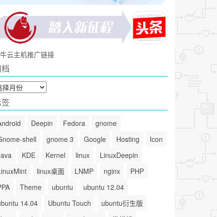
牛云主机推广链接
归档
标签
Android
Deepin
Fedora
gnome
Gnome-shell
gnome 3
Google
Hosting
Icon
Java
KDE
Kernel
linux
LinuxDeepin
LinuxMint
linux桌面
LNMP
nginx
PHP
PPA
Theme
ubuntu
ubuntu 12.04
ubuntu 14.04
Ubuntu Touch
ubuntu衍生版