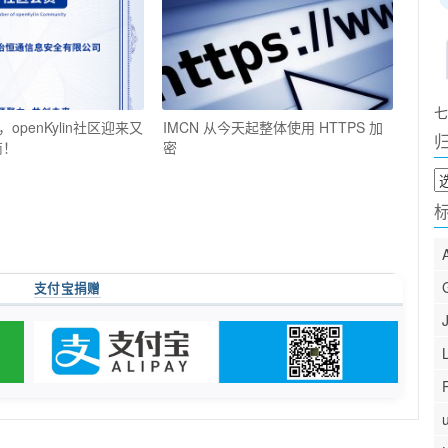
七
openKylin社区迎来又
IMCN 从今天起整体使用 HTTPS 加
商！
密
归
档
支付宝捐赠