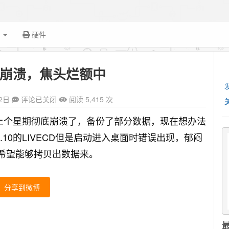
面
硬件
务器崩溃，焦头烂额中
2日
评论已关闭
阅读 5,415 次
erver，上个星期彻底崩溃了，备份了部分数据，现在想办法
0.10的LIVECD但是启动进入桌面时错误出现，郁闷
在，希望能够拷贝出数据来。
分享到微博