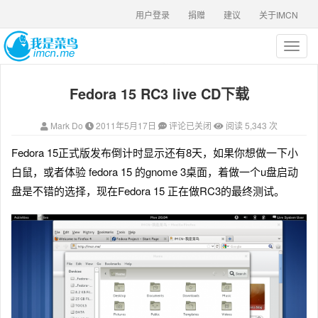
用户登录
捐赠
建议
关于IMCN
T
o
g
Fedora 15 RC3 live CD下载
g
l
e
Mark Do
2011年5月17日
评论已关闭
阅读 5,343 次
n
a
Fedora 15正式版发布倒计时显示还有8天，如果你想做一下小
v
白鼠，或者体验 fedora 15 的gnome 3桌面，着做一个u盘启动
i
g
盘是不错的选择，现在Fedora 15 正在做RC3的最终测试。
a
t
i
o
n