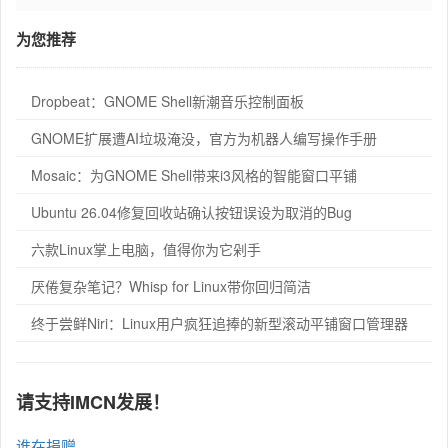
为您推荐
Dropbeat：GNOME Shell新潮音乐控制面板
GNOME扩展遭AI垃圾淹没，官方为机器人编写操作手册
Mosaic：为GNOME Shell带来i3风格的智能窗口平铺
Ubuntu 26.04修复回收站确认按钮误设为取消的Bug
六款Linux掌上电脑，值得你为它剁手
厌倦复杂笔记？Whisp for Linux带你回归简洁
终于尝鲜Niri：Linux用户疯狂追捧的新型滚动平铺窗口管理器
请支持IMCN发展！
谁在捐赠