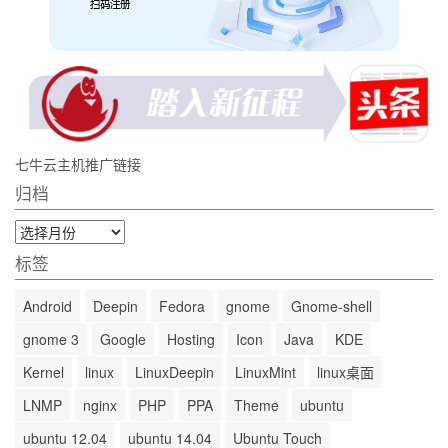
七牛云主机推广链接
归档
归
档
标签
Android
Deepin
Fedora
gnome
Gnome-shell
gnome 3
Google
Hosting
Icon
Java
KDE
Kernel
linux
LinuxDeepin
LinuxMint
linux桌面
LNMP
nginx
PHP
PPA
Theme
ubuntu
ubuntu 12.04
ubuntu 14.04
Ubuntu Touch