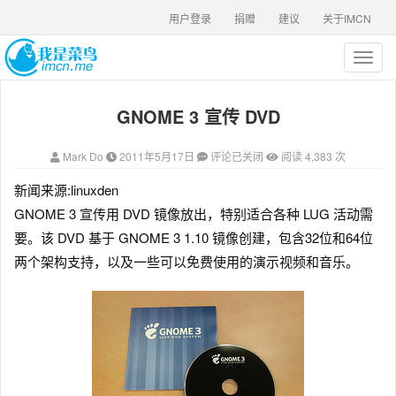
用户登录
捐赠
建议
关于IMCN
T
o
g
GNOME 3 宣传 DVD
g
l
e
Mark Do
2011年5月17日
评论已关闭
阅读 4,383 次
n
a
新闻来源:linuxden
v
GNOME 3 宣传用 DVD 镜像放出，特别适合各种 LUG 活动需
i
g
要。该 DVD 基于 GNOME 3 1.10 镜像创建，包含32位和64位
a
两个架构支持，以及一些可以免费使用的演示视频和音乐。
t
i
o
n