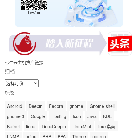
七牛云主机推广链接
归档
归
档
标签
Android
Deepin
Fedora
gnome
Gnome-shell
gnome 3
Google
Hosting
Icon
Java
KDE
Kernel
linux
LinuxDeepin
LinuxMint
linux桌面
LNMP
nginx
PHP
PPA
Theme
ubuntu