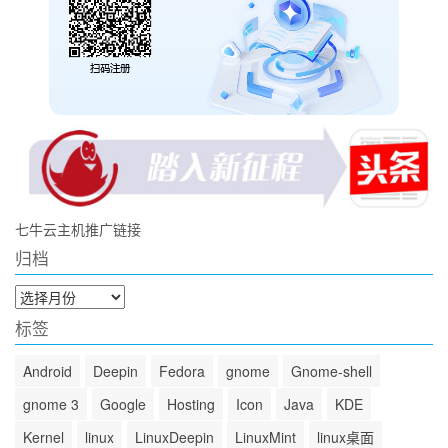
七牛云主机推广链接
归档
归
档
标签
Android
Deepin
Fedora
gnome
Gnome-shell
gnome 3
Google
Hosting
Icon
Java
KDE
Kernel
linux
LinuxDeepin
LinuxMint
linux桌面