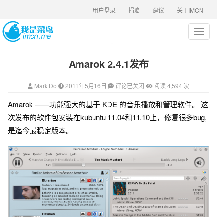
用户登录
捐赠
建议
关于IMCN
T
o
g
Amarok 2.4.1发布
g
l
e
Mark Do
2011年5月16日
评论已关闭
阅读 4,594 次
n
a
Amarok ——功能强大的基于 KDE 的音乐播放和管理软件。 这
v
次发布的软件包安装在kubuntu 11.04和11.10上，修复很多bug,
i
g
是迄今最稳定版本。
a
t
i
o
n