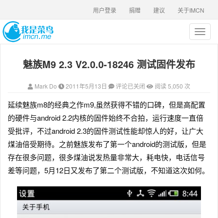
用户登录
捐赠
建议
关于IMCN
T
o
g
魅族M9 2.3 V2.0.0-18246 测试固件发布
g
l
e
Mark Do
2011年5月13日
评论已关闭
阅读 5,050 次
n
a
延续魅族m8的经典之作m9,虽然获得不错的口碑，但是高配置
v
的硬件与android 2.2内核的固件始终不合拍，运行速度一直倍
i
g
受批评，不过android 2.3的固件测试性能却惊人的好，让广大
a
煤油倍受期待。之前魅族发布了第一个android的测试版，但是
t
存在很多问题，很多煤油说发热量非常大，耗电快，电话信号
i
o
差等问题，5月12日又发布了第二个测试版，不知道这次如何。
n