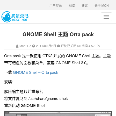
用户登录
捐赠
建议
关于IMCN
T
o
g
GNOME Shell 主题 Orta pack
g
l
e
Mark Do
2011年5月2日
评论已关闭
阅读 4,579 次
n
a
Orta pack 是一款使用 GTK2 开发的 GNOME Shell 主题。主题
v
带有暗色的面板和菜单，兼容 GNOME Shell 3.0。
i
g
下载
GNOME Shell – Orta pack
a
t
安装：
i
o
解压缩主题包并重命名
n
将文件复制到 /usr/share/gnome-shell/
重新启动 GNOME Shell