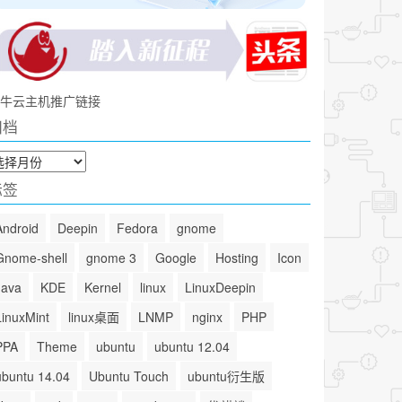
牛云主机推广链接
归档
标签
Android
Deepin
Fedora
gnome
Gnome-shell
gnome 3
Google
Hosting
Icon
Java
KDE
Kernel
linux
LinuxDeepin
LinuxMint
linux桌面
LNMP
nginx
PHP
PPA
Theme
ubuntu
ubuntu 12.04
ubuntu 14.04
Ubuntu Touch
ubuntu衍生版