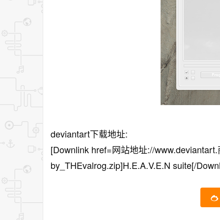
deviantart下载地址:
[Downlink href=网站地址://www.deviantar
by_THEvalrog.zip]H.E.A.V.E.N suite[/Downl