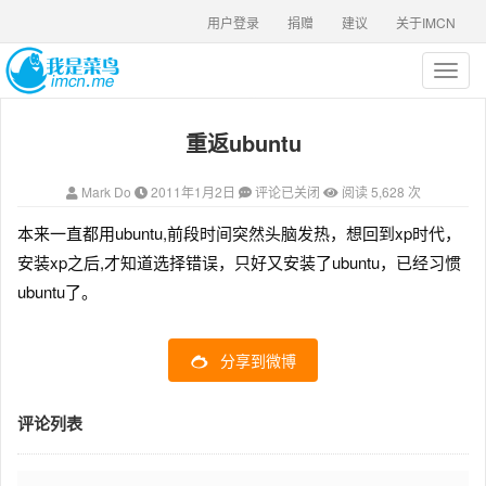
用户登录
捐赠
建议
关于IMCN
T
o
g
重返ubuntu
g
l
e
Mark Do
2011年1月2日
评论已关闭
阅读 5,628 次
n
a
本来一直都用ubuntu,前段时间突然头脑发热，想回到xp时代，
v
安装xp之后,才知道选择错误，只好又安装了ubuntu，已经习惯
i
g
ubuntu了。
a
t
i
分享到微博
o
n
评论列表