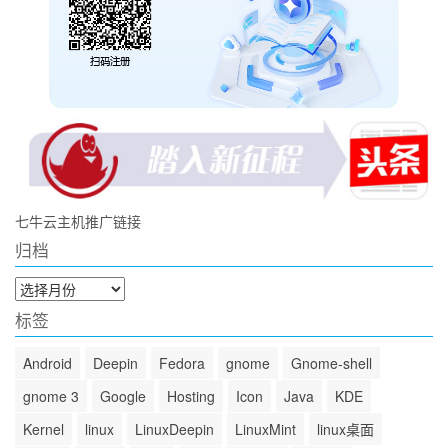
七牛云主机推广链接
归档
归
档
标签
Android
Deepin
Fedora
gnome
Gnome-shell
gnome 3
Google
Hosting
Icon
Java
KDE
Kernel
linux
LinuxDeepin
LinuxMint
linux桌面