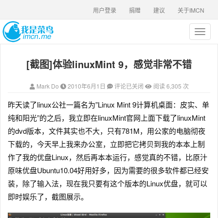
用户登录
捐赠
建议
关于IMCN
T
o
g
[截图]体验linuxMint 9，感觉非常不错
g
l
e
Mark Do
2010年6月1日
评论已关闭
阅读 6,305 次
n
a
昨天读了linux公社一篇名为”Linux Mint 9计算机桌面：皮实、单
v
纯和阳光”的之后，我立即在linuxMint官网上面下载了linuxMint
i
g
的dvd版本，文件其实也不大，只有781M，用公家的电脑彻夜
a
下载的，今天早上我来办公室，立即把它拷贝到我的本本上制
t
作了我的优盘Linux，然后再本本运行，感觉真的不错，比原汁
i
o
原味优盘Ubuntu10.04好用好多，因为需要的很多软件都已经安
n
装，除了输入法，现在我只要有这个版本的Linux优盘，就可以
即时娱乐了，截图展示。