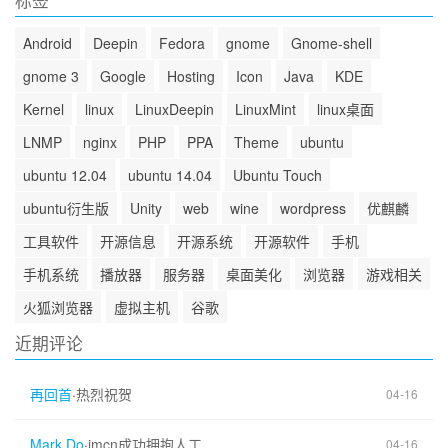
Android
Deepin
Fedora
gnome
Gnome-shell
gnome 3
Google
Hosting
Icon
Java
KDE
Kernel
linux
LinuxDeepin
LinuxMint
linux桌面
LNMP
nginx
PHP
PPA
Theme
ubuntu
ubuntu 12.04
ubuntu 14.04
Ubuntu Touch
ubuntu衍生版
Unity
web
wine
wordpress
优麒麟
工具软件
开源信息
开源系统
开源软件
手机
手机系统
播放器
服务器
桌面美化
浏览器
游戏相关
火狐浏览器
虚拟主机
谷歌
近期评论
再回首
·
热烈祝贺
04-16
Mark Do
·
imcn成功拥抱人工...
04-16