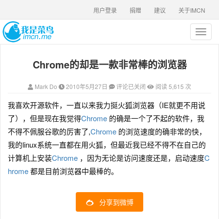
用户登录
捐赠
建议
关于IMCN
T
o
g
Chrome的却是一款非常棒的浏览器
g
l
e
Mark Do
2010年5月27日
评论已关闭
阅读 5,615 次
n
a
我喜欢开源软件，一直以来我力挺火狐浏览器（IE就更不用说
v
了），但是现在我觉得
Chrome
的确是一个了不起的软件，我
i
g
不得不佩服谷歌的厉害了,
Chrome
的浏览速度的确非常的快，
a
我的linux系统一直都在用火狐，但最近我已经不得不在自己的
t
计算机上安装
Chrome
，因为无论是访问速度还是，启动速度
C
i
o
hrome
都是目前浏览器中最棒的。
n
分享到微博