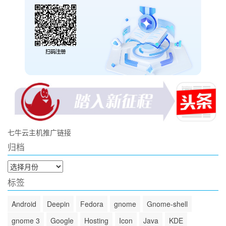
七牛云主机推广链接
归档
归
档
标签
Android
Deepin
Fedora
gnome
Gnome-shell
gnome 3
Google
Hosting
Icon
Java
KDE