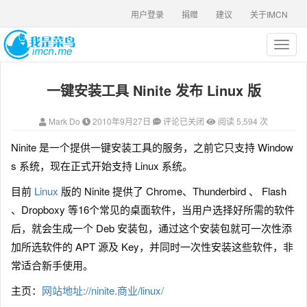
用户登录
捐赠
建议
关于IMCN
T
o
g
一键安装工具 Ninite 发布 Linux 版
g
l
e
Mark Do
2010年9月27日
评论已关闭
阅读 5,594 次
n
a
Ninite 是一个提供一键安装工具的服务，之前它只支持 Window
v
s 系统，现在正式开始支持 Linux 系统。
i
g
目前
Linux
版的 Ninite 提供了 Chrome、Thunderbird 、 Flash
a
、Dropboxy 等16个常见的桌面软件，当用户选择好所需的软件
t
i
后，就会生成一个 Deb 安装包，通过这个安装包就可一次性添
o
加所选软件的 APT 源及 Key，并同时一次性安装这些软件，非
n
常适合新手使用。
主页：
网站地址://ninite.商业/linux/