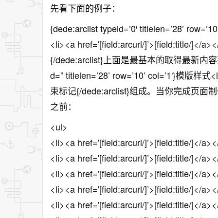
先看下面的例子：
{dede:arclist typeid=’0′ titlelen=’28’ row=’10’
<li><a href='[field:arcurl/]’>[field:title/]</a><
{/dede:arclist}上面是最基本的取得最新内容列表
d=” titlelen=’28’ row=’10’ col=’1′}模版样式<li><
束标记{/dede:arclist}组成。当你完
之前：
<ul>
<li><a href='[field:arcurl/]’>[field:title/]</a><
<li><a href='[field:arcurl/]’>[field:title/]</a><
<li><a href='[field:arcurl/]’>[field:title/]</a><
<li><a href='[field:arcurl/]’>[field:title/]</a><
<li><a href='[field:arcurl/]’>[field:title/]</a><