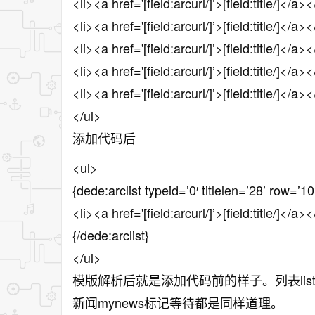
<li><a href='[field:arcurl/]’>[field:title/]</a><
<li><a href='[field:arcurl/]’>[field:title/]</a><
<li><a href='[field:arcurl/]’>[field:title/]</a><
<li><a href='[field:arcurl/]’>[field:title/]</a><
<li><a href='[field:arcurl/]’>[field:title/]</a><
</ul>
添加代码后
<ul>
{dede:arclist typeid=’0′ titlelen=’28’ row=’10’
<li><a href='[field:arcurl/]’>[field:title/]</a><
{/dede:arclist}
</ul>
模版解析后就是添加代码前的样子。列表list标
新闻mynews标记等待都是同样道理。