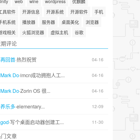
Unity
web
wine
wordpress
优麒麟
工具软件
开源信息
开源系统
开源软件
手机
手机系统
播放器
服务器
桌面美化
浏览器
游戏相关
火狐浏览器
虚拟主机
谷歌
近期评论
再回首
·
热烈祝贺
04-16
Mark Do
·
imcn成功拥抱人工...
04-16
Mark Do
·
Zorin OS 很...
04-16
养乐多
·
elementary...
12-09
god
·
写个桌面启动器创建工...
11-30
热门文章