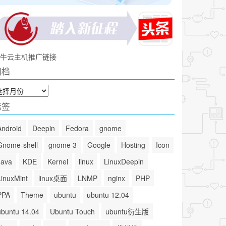
牛云主机推广链接
归档
标签
Android
Deepin
Fedora
gnome
Gnome-shell
gnome 3
Google
Hosting
Icon
Java
KDE
Kernel
linux
LinuxDeepin
LinuxMint
linux桌面
LNMP
nginx
PHP
PPA
Theme
ubuntu
ubuntu 12.04
ubuntu 14.04
Ubuntu Touch
ubuntu衍生版