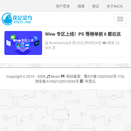
用户登录
捐赠
建议
关于IMCN
T
o
g
Wine 专区上线！PS 等榜单前 6 都在这
g
fenshezhuiyi2
l
2021年8月24日
阅读 15,
905 次
e
n
a
v
i
Copyright © 2010 - 2026
Music
网站备案：
蜀ICP备12025242号
川公
g
网安备:
51052102510533号
阿里云
a
t
i
o
n