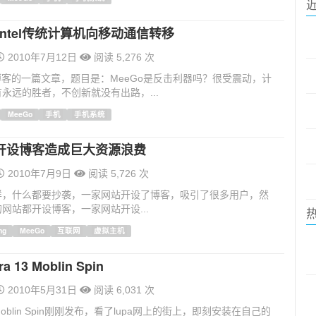
：intel传统计算机向移动通信转移
2010年7月12日
阅读 5,276 次
博客的一篇文章，题目是：MeeGo是反击利器吗？很受震动，计
永远的胜者，不创新就没有出路，...
MeeGo
手机
手机系统
开设博客造成巨大资源浪费
2010年7月9日
阅读 5,726 次
样，什么都要抄袭，一家网站开设了博客，吸引了很多用户，然
网站都开设博客，一家网站开设...
ng
MeeGo
互联网
虚拟主机
 13 Moblin Spin
2010年5月31日
阅读 6,031 次
3 Moblin Spin刚刚发布，看了lupa网上的街上，即刻安装在自己的