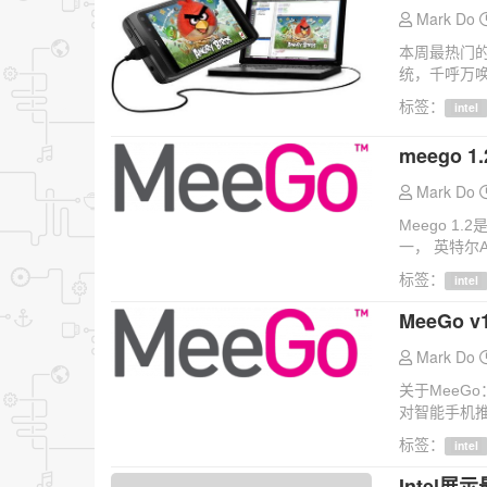
Mark Do
本周最热门的
统，千呼万唤
标签：
intel
meego 1
Mark Do
Meego 1.
一， 英特尔At
标签：
intel
MeeGo 
Mark Do
关于MeeG
对智能手机推
标签：
intel
Intel展