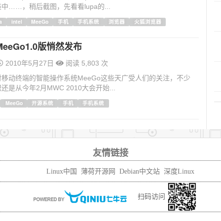
中……，稍后截图，先看看lupa的...
a
intel
MeeGo
手机
手机系统
浏览器
火狐浏览器
eeGo1.0版悄然发布
2010年5月27日
阅读 5,803 次
移动终端的智能操作系统MeeGo这些天广受人们的关注，不少
是从今年2月MWC 2010大会开始...
MeeGo
开源系统
手机
手机系统
友情链接
Linux中国
薄荷开源网
Debian中文站
深度Linux
扫码访问