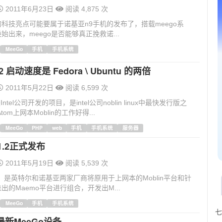
2011年6月23日
阅读 4,875 次
科技亮点可能要属于诺基亚n9手机的发布了，搭载meego系
始出来，meego是否能够真正挽救诺...
MeeGo
手机
手机系统
.2 启动速度是 Fedora \ Ubuntu 的两倍
2011年5月22日
阅读 6,599 次
2是Intel公司开发的项目，是intel公司noblin linux中最快发行版之
om上网本Moblin的工作好得...
MeeGo
PHP
web
手机
手机系统
服务器
v1.2正式发布
2011年5月19日
阅读 5,539 次
o：是英特尔和诺基亚两家厂商将原用于上网本的Moblin平台和针
出的Maemo平台进行组合，开发出M...
MeeGo
手机
手机系统
七
示最新MeeGo设备