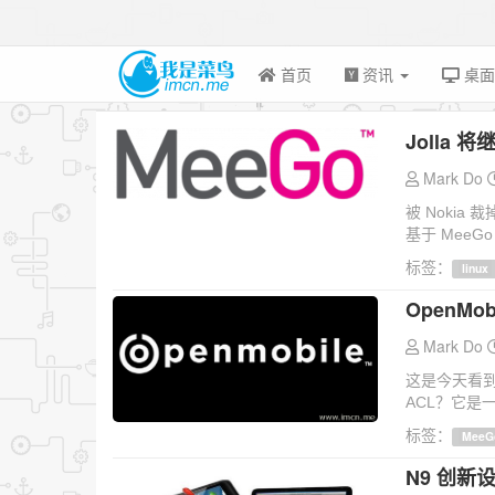
首页
资讯
桌
Jolla 
Mark Do
被 Nokia
基于 MeeG
标签：
linux
OpenMob
Mark Do
这是今天看到的
ACL？它是一个
标签：
MeeG
N9 创新