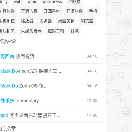
Unity
web
wine
wordpress
优麒麟
工具软件
开源信息
开源系统
开源软件
手机
手机系统
播放器
服务器
桌面美化
浏览器
游戏相关
火狐浏览器
虚拟主机
谷歌
近期评论
再回首
·
热烈祝贺
04-16
Mark Do
·
imcn成功拥抱人工...
04-16
Mark Do
·
Zorin OS 很...
04-16
养乐多
·
elementary...
12-09
god
·
写个桌面启动器创建工...
11-30
热门文章