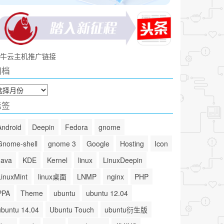
牛云主机推广链接
归档
标签
Android
Deepin
Fedora
gnome
Gnome-shell
gnome 3
Google
Hosting
Icon
Java
KDE
Kernel
linux
LinuxDeepin
LinuxMint
linux桌面
LNMP
nginx
PHP
PPA
Theme
ubuntu
ubuntu 12.04
ubuntu 14.04
Ubuntu Touch
ubuntu衍生版