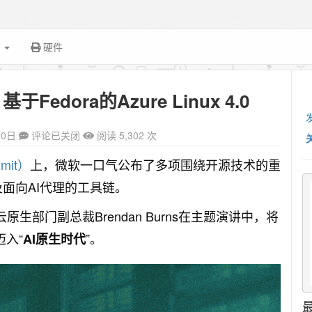
面
硬件
edora的Azure Linux 4.0
20日
评论已关闭
阅读 5,302 次
mit）
上，微软一口气公布了多项围绕开源技术的重
及面向AI代理的工具链。
与云原生部门副总裁Brendan Burns在主题演讲中，将
迈入“
”。
AI原生时代