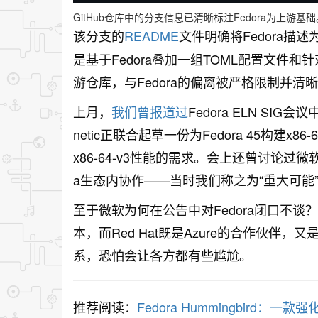
GitHub仓库中的分支信息已清晰标注Fedora为上游基础
该分支的
README
文件明确将Fedora描述为Az
是基于Fedora叠加一组TOML配置文件和
游仓库，与Fedora的偏离被严格限制并清
上月，
我们曾报道过
Fedora ELN SIG
netic正联合起草一份为Fedora 45构建x86
x86-64-v3性能的需求。会上还曾讨论过微
a生态内协作——当时我们称之为“重大可能
至于微软为何在公告中对Fedora闭口不谈？原
本，而Red Hat既是Azure的合作伙伴，
系，恐怕会让各方都有些尴尬。
推荐阅读：
Fedora Hummingbird：一