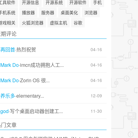
工具软件
开源信息
开源系统
开源软件
手机
手机系统
播放器
服务器
桌面美化
浏览器
游戏相关
火狐浏览器
虚拟主机
谷歌
近期评论
再回首
·
热烈祝贺
04-16
Mark Do
·
imcn成功拥抱人工...
04-16
Mark Do
·
Zorin OS 很...
04-16
养乐多
·
elementary...
12-09
god
·
写个桌面启动器创建工...
11-30
热门文章