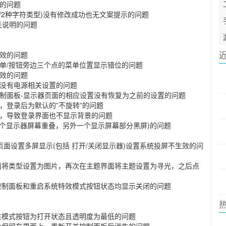
项的问题
8位/2种字符类型)没有修改成功也无文案提示的问题
相关说明的问题
生效的问题
拉菜单/按钮旁边三个点的菜单位置显示错位的问题
生效的问题
置，没有电源相关设置的问题
率，控制面板-显示器页面的相应设置没有恢复为之前的设置的问题
备，登录后为默认的”不旋转”的问题
设置，导致登录界面也不显示背景的问题
(一个显示器屏幕重叠，另外一个显示屏幕部分黑屏)的问题
页面设置多屏显示(包括 打开/关闭显示器)设置系统投屏不生效的问
面将类型设置为图片，再次在主题界面将主题设置为寻光，之后点
控制面板和重启系统特效模式按钮状态均显示关闭的问题
性模式按钮为打开状态且透明度为最低的问题
会保留在界面上，重新开关控制面板后消失的问题