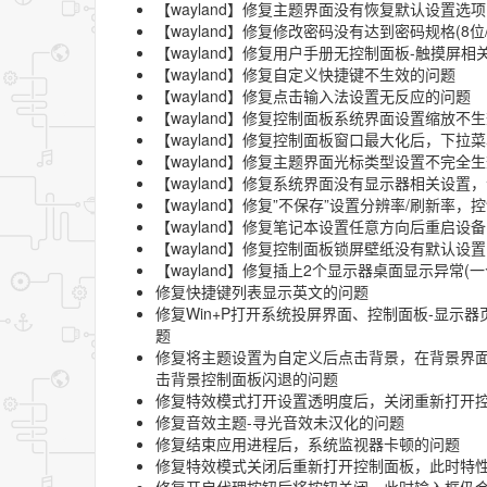
【wayland】修复主题界面没有恢复默认设置选
【wayland】修复修改密码没有达到密码规格(
【wayland】修复用户手册无控制面板-触摸屏
【wayland】修复自定义快捷键不生效的问题
【wayland】修复点击输入法设置无反应的问题
【wayland】修复控制面板系统界面设置缩放不
【wayland】修复控制面板窗口最大化后，下
【wayland】修复主题界面光标类型设置不完全
【wayland】修复系统界面没有显示器相关设
【wayland】修复”不保存”设置分辨率/刷新
【wayland】修复笔记本设置任意方向后重启设
【wayland】修复控制面板锁屏壁纸没有默认
【wayland】修复插上2个显示器桌面显示异常
修复快捷键列表显示英文的问题
修复Win+P打开系统投屏界面、控制面板-显示器
题
修复将主题设置为自定义后点击背景，在背景界
击背景控制面板闪退的问题
修复特效模式打开设置透明度后，关闭重新打开
修复音效主题-寻光音效未汉化的问题
修复结束应用进程后，系统监视器卡顿的问题
修复特效模式关闭后重新打开控制面板，此时特
修复开启代理按钮后将按钮关闭，此时输入框仍