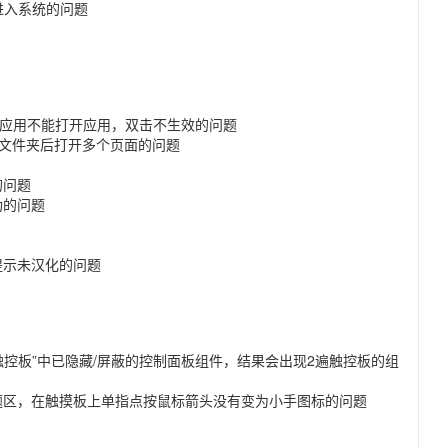
进入系统的问题
双击应用不能打开应用，双击不生效的问题
lin文件夹后打开多个页面的问题
的问题
功的问题
提示未汉化的问题
”触控板”中已隐藏/屏蔽的控制面板组件，结果会出现2遍触控板的组
题区，在触摸板上单指点按鼠标箭头没有变为小手图标的问题