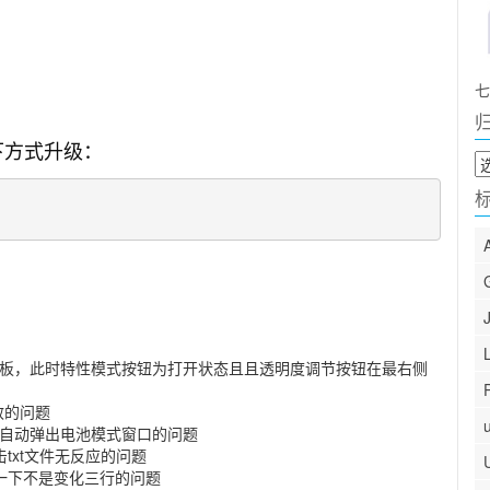
七
过以下方式升级：
归
档
制面板，此时特性模式按钮为打开状态且且透明度调节按钮在最右侧
效的问题
下角自动弹出电池模式窗口的问题
击txt文件无反应的问题
动一下不是变化三行的问题