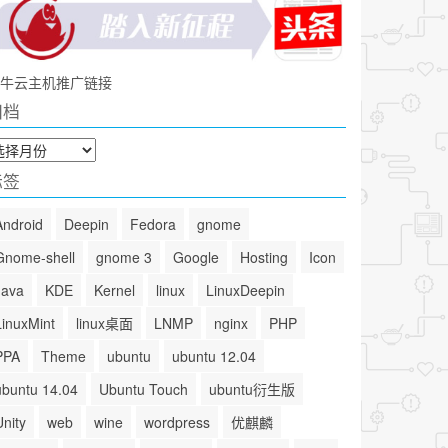
牛云主机推广链接
归档
标签
Android
Deepin
Fedora
gnome
Gnome-shell
gnome 3
Google
Hosting
Icon
Java
KDE
Kernel
linux
LinuxDeepin
LinuxMint
linux桌面
LNMP
nginx
PHP
PPA
Theme
ubuntu
ubuntu 12.04
ubuntu 14.04
Ubuntu Touch
ubuntu衍生版
Unity
web
wine
wordpress
优麒麟