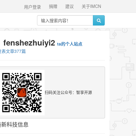
捐赠
建议
关于IMCN
用户登录
fenshezhuiyi2
ta的个人站点
发表文章377篇
扫码关注公众号：智享开源
最新科技信息