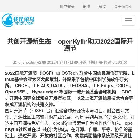
用户登录
捐赠
建议
关于IMCN
T
o
g
共创开源新生态 – openKylin助力2022国际开
g
l
源节
e
n
fenshezhuiyi2
2022年8月17日
评论已关闭
阅读 5,263 次
a
v
2022国际开源节（IOSF）
由 OSTech 联合中国信息通信研究院、L
i
inux基金会亚太区发起策划，并聚集了包括中国科学院软件研究
g
所、 CNCF 、 LF AI & DATA 、 LFOSSA 、 LF Edge、O3DF 、
a
OpenSSF 、 Hyperledger 等国际一流开源基金会和机构， GDG
t
、开源中国等全球知名开发者社区， 以及上海开源信息技术协会等
i
权威开源机构的共建支持。
o
国际开源节（IOSF）旨在汇聚全球开源技术与项目，融合国际文
n
化、开源社区生态和开源产业发展，构建“共创共赢”的开源文化，打
造中国开源特色新生态，openKylin很荣幸作为合作伙伴加入。
ope
nKylin社区旨在以“共创”为核心，在开源、自愿、平等、协作的基
础上，通过开源、开放的社区合作，构建桌面操作系统顶级开源社