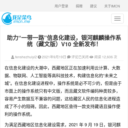
用户登录
捐赠
建议
关于IMCN
T
o
g
助力“一带一路”信息化建设，银河麒麟操作系
g
l
统（藏文版）V10 全新发布！
e
n
fenshezhuiyi2
2021年9月19日
评论已关闭
阅读 12,606 次
a
v
在信息化建设的大潮中，西藏地区正在加速利用云计算、大数
i
据、物联网、人工智能等高科技技术，构建信息化的“未来之
g
a
城”。在信息化建设进程中，操作系统是必不可少的，但是由于
t
市面上的操作系统只有中文版，而且藏文软件编码种类较多，
i
容易产生数据互不兼容的问题，这给藏区人民的信息化进程造
o
n
成了不小的阻碍。因此，西藏地区亟待一款支持藏语且操作便
利的操作系统。
为满足西藏地区信息化建设需求，2021 年 9 月 19 日，银河麒