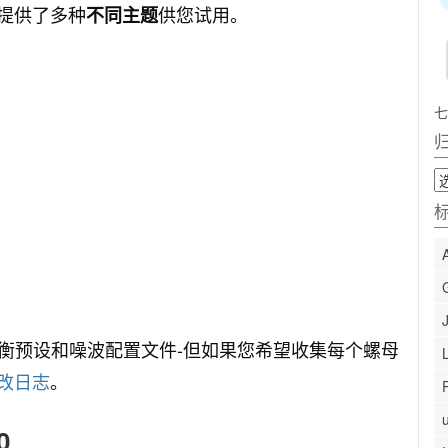
甚至提供了多种
供您试用。
不同主题
七
归
档
衡预设和噪波配置文件-但如果您希望收集每个螺母
改日志
。
0