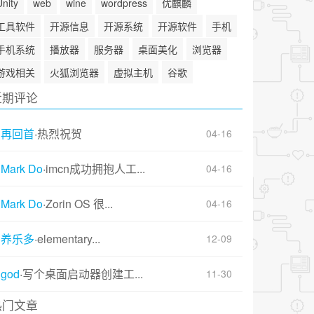
Unity
web
wine
wordpress
优麒麟
工具软件
开源信息
开源系统
开源软件
手机
手机系统
播放器
服务器
桌面美化
浏览器
游戏相关
火狐浏览器
虚拟主机
谷歌
近期评论
再回首
·
热烈祝贺
04-16
Mark Do
·
imcn成功拥抱人工...
04-16
Mark Do
·
Zorin OS 很...
04-16
养乐多
·
elementary...
12-09
god
·
写个桌面启动器创建工...
11-30
热门文章