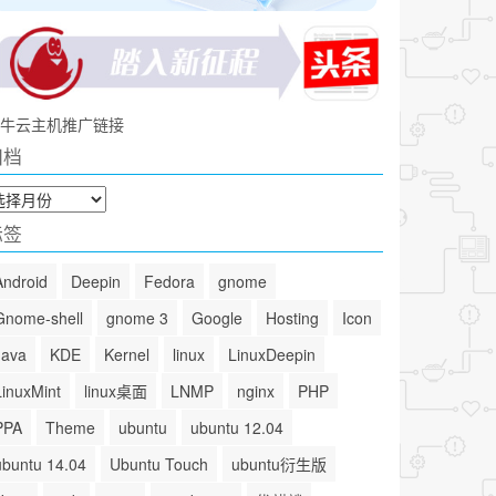
牛云主机推广链接
归档
标签
Android
Deepin
Fedora
gnome
Gnome-shell
gnome 3
Google
Hosting
Icon
Java
KDE
Kernel
linux
LinuxDeepin
LinuxMint
linux桌面
LNMP
nginx
PHP
PPA
Theme
ubuntu
ubuntu 12.04
ubuntu 14.04
Ubuntu Touch
ubuntu衍生版