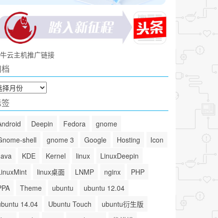
牛云主机推广链接
归档
标签
Android
Deepin
Fedora
gnome
Gnome-shell
gnome 3
Google
Hosting
Icon
Java
KDE
Kernel
linux
LinuxDeepin
LinuxMint
linux桌面
LNMP
nginx
PHP
PPA
Theme
ubuntu
ubuntu 12.04
ubuntu 14.04
Ubuntu Touch
ubuntu衍生版