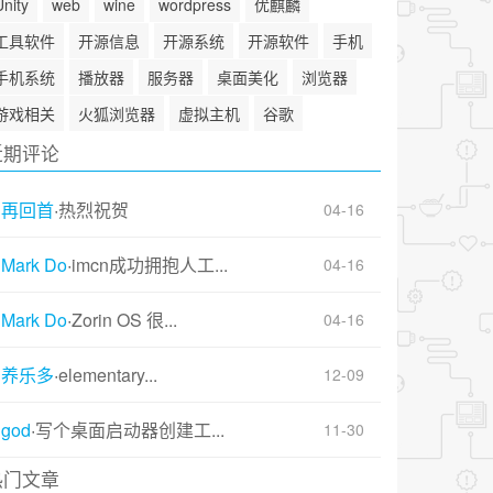
Unity
web
wine
wordpress
优麒麟
工具软件
开源信息
开源系统
开源软件
手机
手机系统
播放器
服务器
桌面美化
浏览器
游戏相关
火狐浏览器
虚拟主机
谷歌
近期评论
再回首
·
热烈祝贺
04-16
Mark Do
·
imcn成功拥抱人工...
04-16
Mark Do
·
Zorin OS 很...
04-16
养乐多
·
elementary...
12-09
god
·
写个桌面启动器创建工...
11-30
热门文章