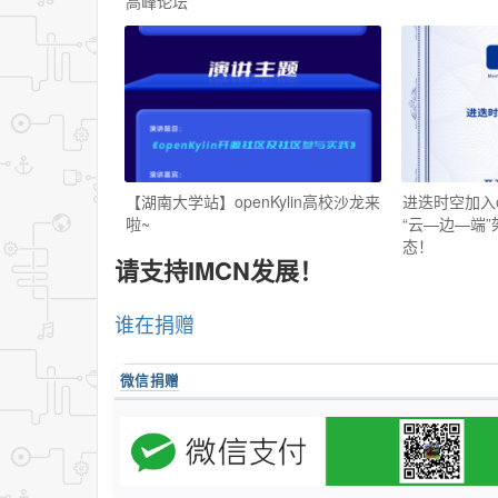
高峰论坛
【湖南大学站】openKylin高校沙龙来
进迭时空加入op
啦~
“云—边—端
态！
请支持IMCN发展！
谁在捐赠
微信捐赠