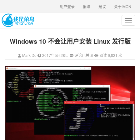
用户登录
捐赠
建议
关于IMCN
T
o
g
Windows 10 不会让用户安装 Linux 发行版
g
l
e
Mark Do
2017年5月28日
评论已关闭
阅读 6,821 次
n
a
v
i
g
a
t
i
o
n