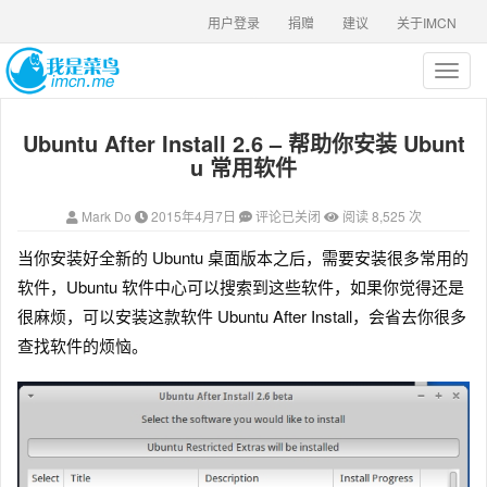
用户登录
捐赠
建议
关于IMCN
T
o
g
Ubuntu After Install 2.6 – 帮助你安装 Ubunt
g
l
u 常用软件
e
n
Mark Do
2015年4月7日
评论已关闭
阅读 8,525 次
a
v
当你安装好全新的 Ubuntu 桌面版本之后，需要安装很多常用的
i
软件，Ubuntu 软件中心可以搜索到这些软件，如果你觉得还是
g
a
很麻烦，可以安装这款软件 Ubuntu After Install，会省去你很多
t
查找软件的烦恼。
i
o
n