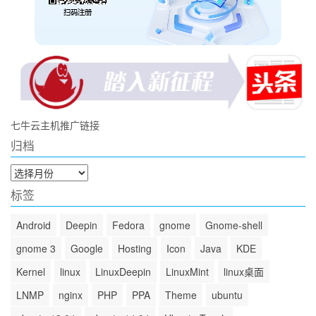
七牛云主机推广链接
归档
归
档
标签
Android
Deepin
Fedora
gnome
Gnome-shell
gnome 3
Google
Hosting
Icon
Java
KDE
Kernel
linux
LinuxDeepin
LinuxMint
linux桌面
LNMP
nginx
PHP
PPA
Theme
ubuntu