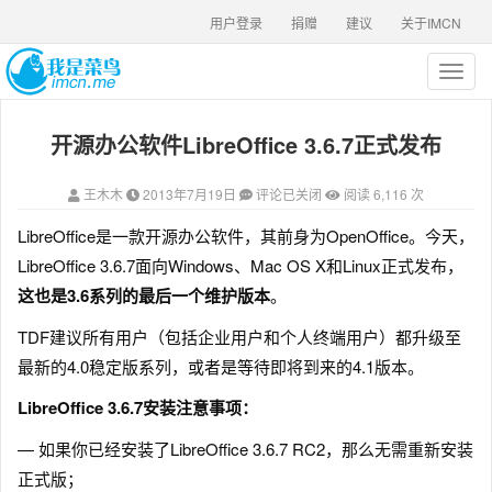
用户登录
捐赠
建议
关于IMCN
T
o
g
开源办公软件LibreOffice 3.6.7正式发布
g
l
e
王木木
2013年7月19日
评论已关闭
阅读 6,116 次
n
a
LibreOffice是一款开源办公软件，其前身为OpenOffice。今天，
v
LibreOffice 3.6.7面向Windows、Mac OS X和Linux正式发布，
i
g
这也是3.6系列的最后一个维护版本
。
a
TDF建议所有用户（包括企业用户和个人终端用户）都升级至
t
i
最新的4.0稳定版系列，或者是等待即将到来的4.1版本。
o
n
LibreOffice 3.6.7安装注意事项：
— 如果你已经安装了LibreOffice 3.6.7 RC2，那么无需重新安装
正式版；