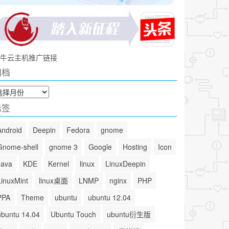
牛云主机推广链接
归档
标签
Android
Deepin
Fedora
gnome
Gnome-shell
gnome 3
Google
Hosting
Icon
Java
KDE
Kernel
linux
LinuxDeepin
LinuxMint
linux桌面
LNMP
nginx
PHP
PPA
Theme
ubuntu
ubuntu 12.04
ubuntu 14.04
Ubuntu Touch
ubuntu衍生版