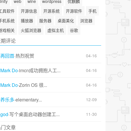
Unity
web
wine
wordpress
优麒麟
工具软件
开源信息
开源系统
开源软件
手机
手机系统
播放器
服务器
桌面美化
浏览器
游戏相关
火狐浏览器
虚拟主机
谷歌
近期评论
再回首
·
热烈祝贺
04-16
Mark Do
·
imcn成功拥抱人工...
04-16
Mark Do
·
Zorin OS 很...
04-16
养乐多
·
elementary...
12-09
god
·
写个桌面启动器创建工...
11-30
热门文章