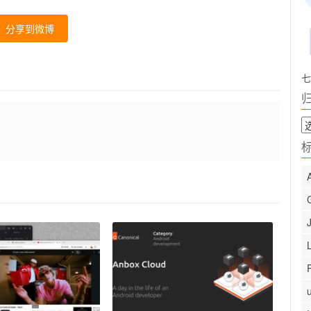
分享到微博
七
归
档