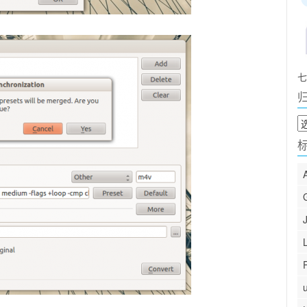
七
归
档