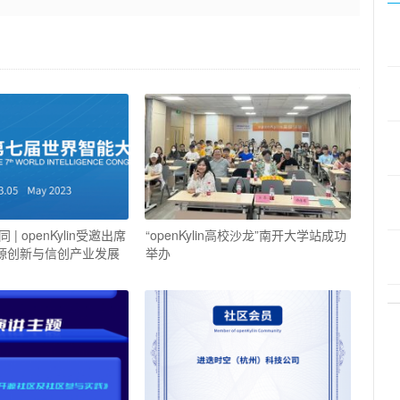
| openKylin受邀出席
“openKylin高校沙龙”南开大学站成功
开源创新与信创产业发展
举办