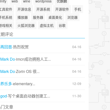
Unity
web
wine
wordpress
优麒麟
工具软件
开源信息
开源系统
开源软件
手机
手机系统
播放器
服务器
桌面美化
浏览器
游戏相关
火狐浏览器
虚拟主机
谷歌
近期评论
再回首
·
热烈祝贺
04-16
Mark Do
·
imcn成功拥抱人工...
04-16
Mark Do
·
Zorin OS 很...
04-16
养乐多
·
elementary...
12-09
god
·
写个桌面启动器创建工...
11-30
热门文章