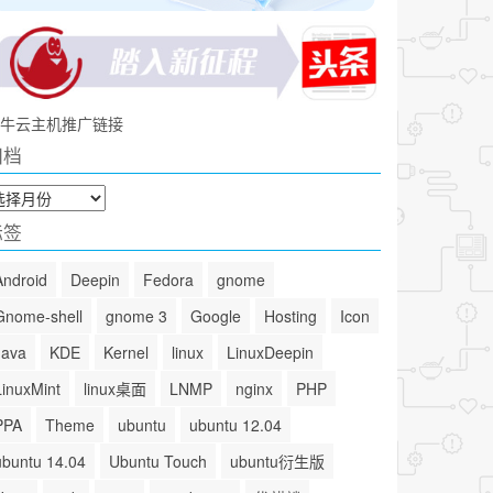
牛云主机推广链接
归档
标签
Android
Deepin
Fedora
gnome
Gnome-shell
gnome 3
Google
Hosting
Icon
Java
KDE
Kernel
linux
LinuxDeepin
LinuxMint
linux桌面
LNMP
nginx
PHP
PPA
Theme
ubuntu
ubuntu 12.04
ubuntu 14.04
Ubuntu Touch
ubuntu衍生版