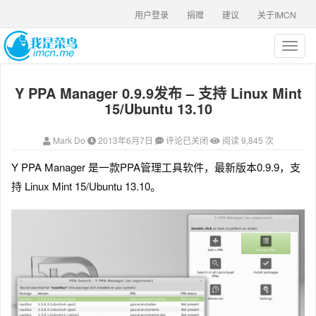
用户登录
捐赠
建议
关于IMCN
T
o
g
Y PPA Manager 0.9.9发布 – 支持 Linux Mint
g
l
15/Ubuntu 13.10
e
n
Mark Do
2013年6月7日
评论已关闭
阅读 9,845 次
a
v
Y PPA Manager 是一款PPA管理工具软件，最新版本0.9.9，支
i
持 Linux Mint 15/Ubuntu 13.10。
g
a
t
i
o
n