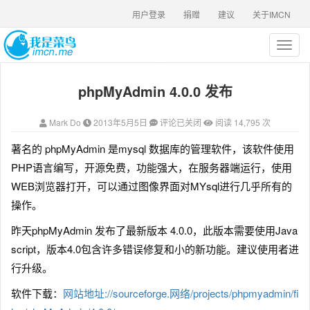
用户登录
捐赠
建议
关于IMCN
T
o
g
phpMyAdmin 4.0.0 发布
g
l
e
Mark Do
2013年5月5日
评论已关闭
阅读 14,795 次
n
a
著名的 phpMyAdmin 是mysql 数据库的管理软件，该软件使用
v
PHP语言编写，开源免费，功能强大，在服务器端运行，使用
i
g
WEB浏览器打开，可以通过图像界面对MYsql进行几乎所有的
a
操作。
t
i
昨天phpMyAdmin 发布了最新版本 4.0.0，此版本需要使用Java
o
script，版本4.0包含许多错误修复和小的新功能。建议使用者进
n
行升级。
软件下载：
网站地址://sourceforge.网络/projects/phpmyadmin/fi