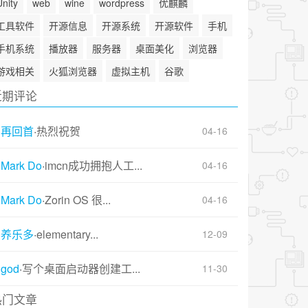
Unity
web
wine
wordpress
优麒麟
工具软件
开源信息
开源系统
开源软件
手机
手机系统
播放器
服务器
桌面美化
浏览器
游戏相关
火狐浏览器
虚拟主机
谷歌
近期评论
再回首
·
热烈祝贺
04-16
Mark Do
·
imcn成功拥抱人工...
04-16
Mark Do
·
Zorin OS 很...
04-16
养乐多
·
elementary...
12-09
god
·
写个桌面启动器创建工...
11-30
热门文章