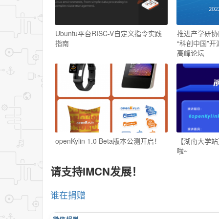
Ubuntu平台RISC-V自定义指令实践
推进产学研协同 
指南
“科创中国”
高峰论坛
openKylin 1.0 Beta版本公测开启！
【湖南大学站】
啦~
请支持IMCN发展！
谁在捐赠