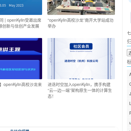
| openKylin受邀出席
“openKylin高校沙龙”南开大学站成功
开源创新与信创产业发展
举办
七
归
档
openKylin高校沙龙来
进迭时空加入openKylin，携手构建
“云—边—端”架构原生一体的计算生
态！