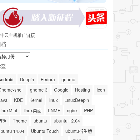
牛云主机推广链接
归档
标签
Android
Deepin
Fedora
gnome
Gnome-shell
gnome 3
Google
Hosting
Icon
Java
KDE
Kernel
linux
LinuxDeepin
LinuxMint
linux桌面
LNMP
nginx
PHP
PPA
Theme
ubuntu
ubuntu 12.04
ubuntu 14.04
Ubuntu Touch
ubuntu衍生版