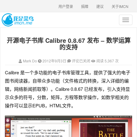
用户登录
捐赠
建议
关于IMCN
T
o
g
开源电子书库 Calibre 0.8.67 发布 – 数学运算
g
l
的支持
e
n
Mark Do
2012年9月3日
评论已关闭
阅读 5,367 次
a
v
Calibre 是一个多功能的电子书库管理工具，提供了强大的电子
i
图书阅读器
，自带众多功能（文件格式的转换，深入详细的编
g
a
辑，网络新闻抓取等）。Calibre 0.8.67 已经发布，引入支持显
t
示众多的符号，分数，矩阵，方程等数学操作，如数学相关的
i
操作可以显示EPUB，HTML文件。
o
n