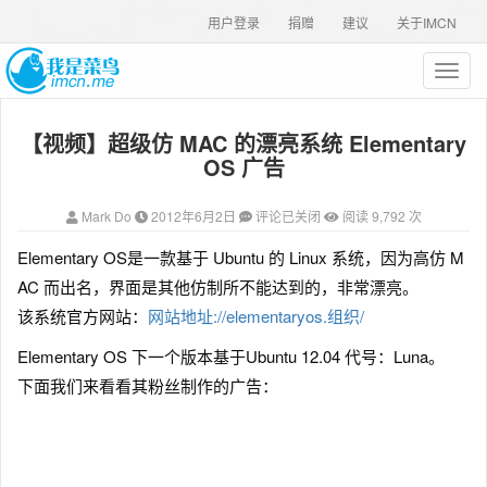
用户登录
捐赠
建议
关于IMCN
T
o
g
【视频】超级仿 MAC 的漂亮系统 Elementary
g
l
OS 广告
e
n
Mark Do
2012年6月2日
评论已关闭
阅读 9,792 次
a
v
Elementary OS是一款基于 Ubuntu 的 Linux 系统，因为高仿 M
i
AC 而出名，界面是其他仿制所不能达到的，非常漂亮。
g
a
该系统官方网站：
网站地址://elementaryos.组织/
t
Elementary OS 下一个版本基于Ubuntu 12.04 代号：Luna。
i
o
下面我们来看看其粉丝制作的广告：
n