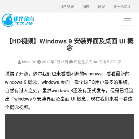
用户登录
捐赠
建议
关于IMCN
T
o
g
【HD视频】Windows 9 安装界面及桌面 UI 概
g
l
念
e
n
Mark Do
2012年2月16日
评论已关闭
阅读 5,370 次
a
v
说惯了开源，偶尔我们也来看看闭源的windows，看看最新的
i
windows 9 概念，windows 桌面一款全球PC用户最多的系统
，
g
a
自然有过人之处，虽然windows 8还没有正式发布，但是已经流
t
出了windows 9 安装界面及桌面 UI 概念，现在我们来看一看这
i
个概念视频。
o
n