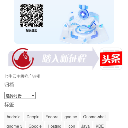
七牛云主机推广链接
归档
归
档
标签
Android
Deepin
Fedora
gnome
Gnome-shell
gnome 3
Google
Hosting
Icon
Java
KDE