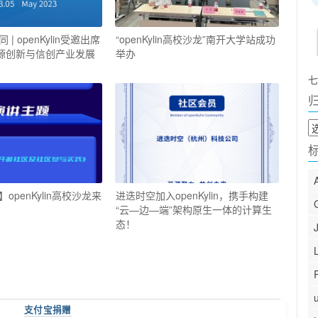
| openKylin受邀出席
“openKylin高校沙龙”南开大学站成功
开源创新与信创产业发展
举办
七
归
档
openKylin高校沙龙来
进迭时空加入openKylin，携手构建
“云—边—端”架构原生一体的计算生
态！
支付宝捐赠