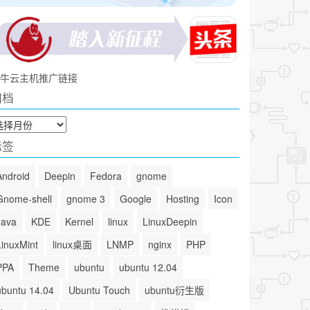
牛云主机推广链接
归档
标签
Android
Deepin
Fedora
gnome
Gnome-shell
gnome 3
Google
Hosting
Icon
Java
KDE
Kernel
linux
LinuxDeepin
LinuxMint
linux桌面
LNMP
nginx
PHP
PPA
Theme
ubuntu
ubuntu 12.04
ubuntu 14.04
Ubuntu Touch
ubuntu衍生版