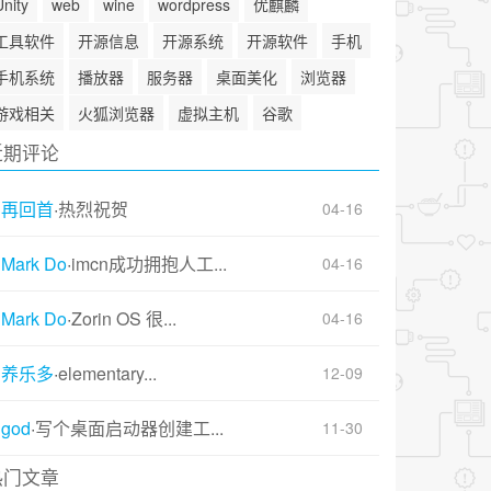
Unity
web
wine
wordpress
优麒麟
工具软件
开源信息
开源系统
开源软件
手机
手机系统
播放器
服务器
桌面美化
浏览器
游戏相关
火狐浏览器
虚拟主机
谷歌
近期评论
再回首
·
热烈祝贺
04-16
Mark Do
·
imcn成功拥抱人工...
04-16
Mark Do
·
Zorin OS 很...
04-16
养乐多
·
elementary...
12-09
god
·
写个桌面启动器创建工...
11-30
热门文章