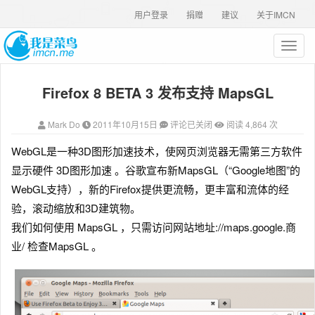
用户登录
捐赠
建议
关于IMCN
T
o
g
Firefox 8 BETA 3 发布支持 MapsGL
g
l
e
Mark Do
2011年10月15日
评论已关闭
阅读 4,864 次
n
a
WebGL是一种3D图形加速技术，使网页浏览器无需第三方软件
v
显示硬件 3D图形加速
。谷歌宣布新MapsGL（“Google地图”的
i
g
WebGL支持），新的Firefox提供更流畅，更丰富和流体的经
a
验，滚动缩放和3D建筑物。
t
我们如何使用 MapsGL ，只需访问网站地址://maps.google.商
i
o
业/ 检查MapsGL 。
n