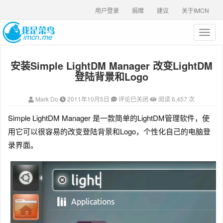
用户登录
捐赠
建议
关于IMCN
T
o
g
安装Simple LightDM Manager 改变LightDM
g
l
登陆背景和Logo
e
n
Mark Do
2011年10月5日
评论已关闭
阅读 6,457 次
a
v
Simple LightDM Manager 是一款简单的LightDM管理软件
，使
i
用它可以很容易的改变登陆背景和Logo，个性化自己的电脑登
g
a
录界面。
t
i
o
n