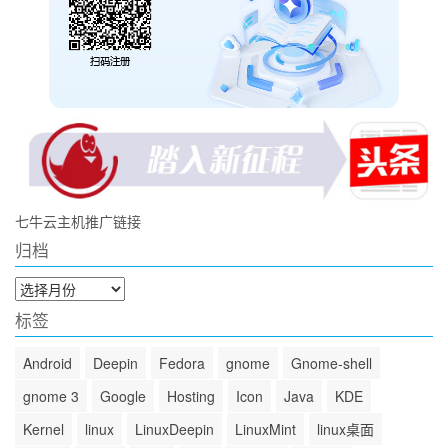
七牛云主机推广链接
归档
归
档
标签
Android
Deepin
Fedora
gnome
Gnome-shell
gnome 3
Google
Hosting
Icon
Java
KDE
Kernel
linux
LinuxDeepin
LinuxMint
linux桌面