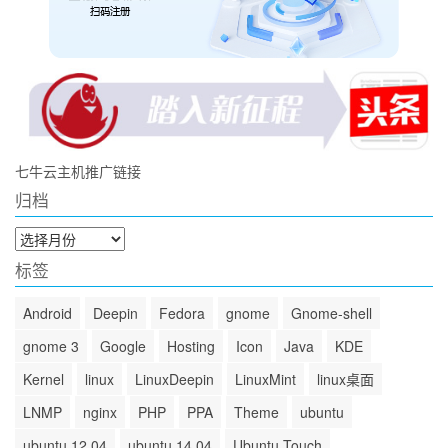
七牛云主机推广链接
归档
归
档
标签
Android
Deepin
Fedora
gnome
Gnome-shell
gnome 3
Google
Hosting
Icon
Java
KDE
Kernel
linux
LinuxDeepin
LinuxMint
linux桌面
LNMP
nginx
PHP
PPA
Theme
ubuntu
ubuntu 12.04
ubuntu 14.04
Ubuntu Touch