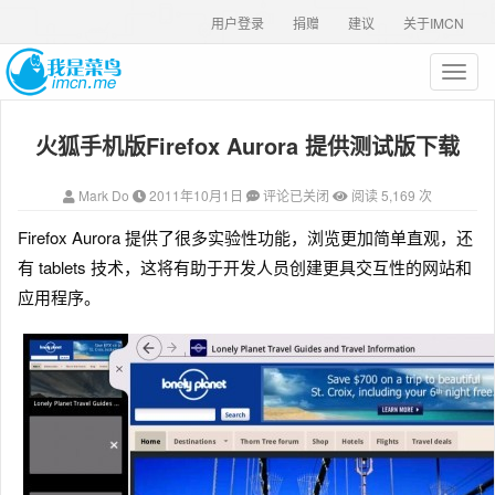
用户登录
捐赠
建议
关于IMCN
T
o
g
火狐手机版Firefox Aurora 提供测试版下载
g
l
e
Mark Do
2011年10月1日
评论已关闭
阅读 5,169 次
n
a
Firefox Aurora 提供了很多实验性功能
，浏览更加简单直观，还
v
有 tablets 技术，这将有助于开发人员创建更具交互性的网站和
i
g
应用程序。
a
t
i
o
n