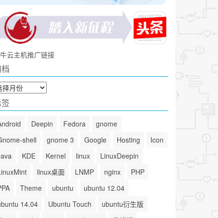
牛云主机推广链接
归档
标签
Android
Deepin
Fedora
gnome
Gnome-shell
gnome 3
Google
Hosting
Icon
Java
KDE
Kernel
linux
LinuxDeepin
LinuxMint
linux桌面
LNMP
nginx
PHP
PPA
Theme
ubuntu
ubuntu 12.04
ubuntu 14.04
Ubuntu Touch
ubuntu衍生版