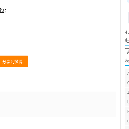
B包：
七
归
档
分享到微博