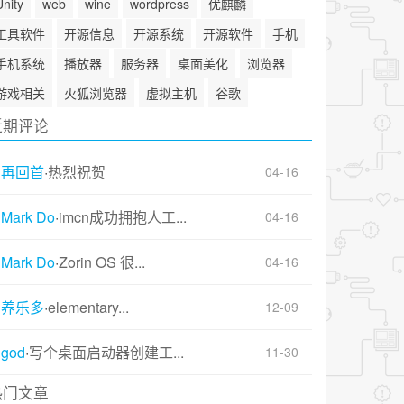
Unity
web
wine
wordpress
优麒麟
工具软件
开源信息
开源系统
开源软件
手机
手机系统
播放器
服务器
桌面美化
浏览器
游戏相关
火狐浏览器
虚拟主机
谷歌
近期评论
再回首
·
热烈祝贺
04-16
Mark Do
·
imcn成功拥抱人工...
04-16
Mark Do
·
Zorin OS 很...
04-16
养乐多
·
elementary...
12-09
god
·
写个桌面启动器创建工...
11-30
热门文章