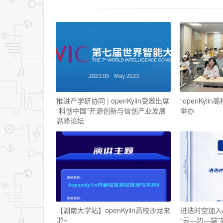
推进产学研协同 | openKylin受邀出席
“openKyl
“科创中国”开源创新与信创产业发展
举办
高峰论坛
【湖南大学站】openKylin高校沙龙来
进迭时空加入op
啦~
“云—边—端