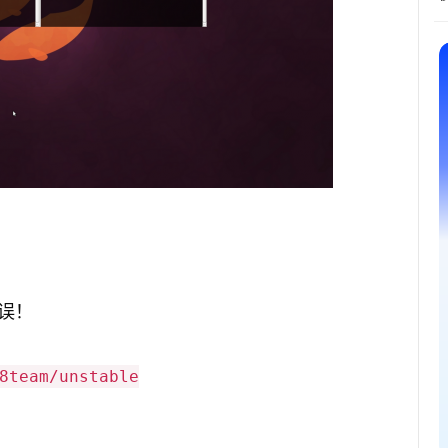
误！
8team/unstable