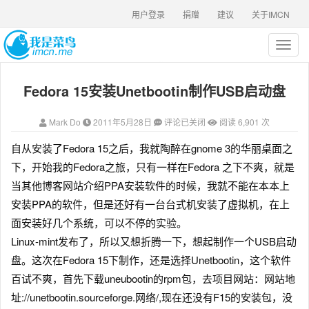
用户登录
捐赠
建议
关于IMCN
T
o
g
Fedora 15安装Unetbootin制作USB启动盘
g
l
e
Mark Do
2011年5月28日
评论已关闭
阅读 6,901 次
n
a
自从安装了Fedora 15之后，我就陶醉在gnome 3的华丽桌面之
v
下，开始我的Fedora之旅，只有一样在Fedora 之下不爽，就是
i
g
当其他博客网站介绍PPA安装软件的时候，我就不能在本本上
a
安装PPA的软件，但是还好有一台台式机安装了虚拟机，在上
t
面安装好几个系统，可以不停的实验。
i
o
Linux-mint发布了，所以又想折腾一下，想起制作一个USB启动
n
盘。这次在Fedora 15下制作，还是选择Unetbootin，这个软件
百试不爽，首先下载uneubootin的rpm包，去项目网站：网站地
址://unetbootin.sourceforge.网络/,现在还没有F15的安装包，没