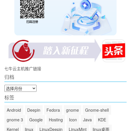
七牛云主机推广链接
归档
归
档
标签
Android
Deepin
Fedora
gnome
Gnome-shell
gnome 3
Google
Hosting
Icon
Java
KDE
Kernel
linux
LinuxDeepin
LinuxMint
linux桌面