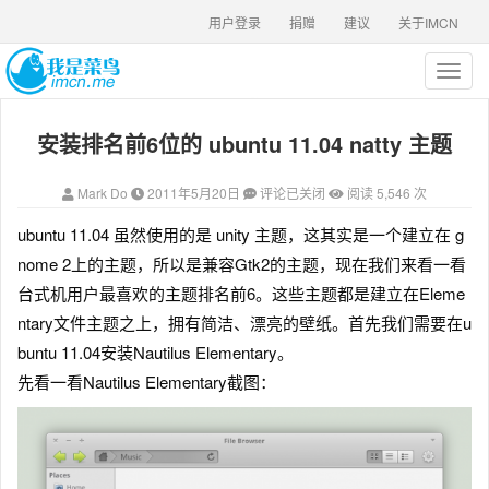
用户登录
捐赠
建议
关于IMCN
T
o
g
安装排名前6位的 ubuntu 11.04 natty 主题
g
l
e
Mark Do
2011年5月20日
评论已关闭
阅读 5,546 次
n
a
ubuntu 11.04 虽然使用的是 unity 主题，这其实是一个建立在 g
v
nome 2上的主题，所以是兼容Gtk2的主题，现在我们来看一看
i
g
台式机用户最喜欢的主题排名前6。这些主题都是建立在Eleme
a
ntary文件主题之上，拥有简洁、漂亮的壁纸。首先我们需要在u
t
buntu 11.04安装Nautilus Elementary。
i
o
先看一看Nautilus Elementary截图：
n