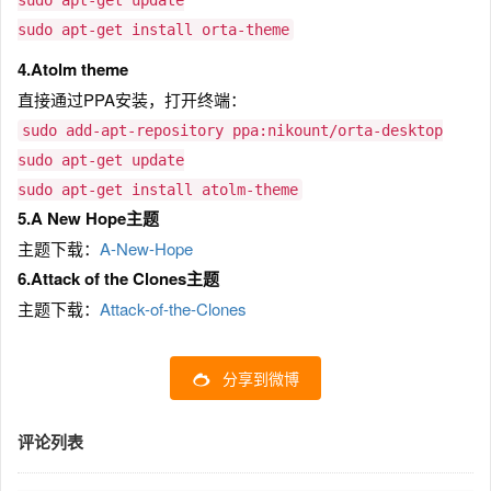
sudo apt-get install orta-theme
4.Atolm theme
直接通过PPA安装，打开终端：
sudo add-apt-repository ppa:nikount/orta-desktop
sudo apt-get update
sudo apt-get install atolm-theme
5.A New Hope主题
主题下载：
A-New-Hope
6.Attack of the Clones主题
主题下载：
Attack-of-the-Clones
分享到微博
评论列表