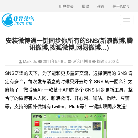
用户登录
捐赠
建议
关于IMCN
T
o
g
安装微博通一键同步你所有的SNS(新浪微博,腾
g
l
讯微博,搜狐微博,网易微博…)
e
n
Mark Do
2011年5月9日
评论已关闭
阅读 5,200 次
a
v
SNS泛滥的天下，为了能和更多童鞋交流，选择使用的 SNS 肯
i
定有多个，每次发布消息的时候只好去每个 SNS 转一圈么？太
g
a
麻烦了！微博通Air 一款基于API的多个 SNS 同步更新工具，整
t
合了的微博有人人网、新浪微博、开心网、嘀咕、做啥、豆瓣
i
等，支持的国外微博有Twitter、Plurk等！一键实现同步发送！
o
n