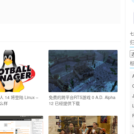
七
归
档
14 将登陆 Linux –
免费的跨平台RTS游戏 0 A.D. Alpha
么样
12 已经提供下载