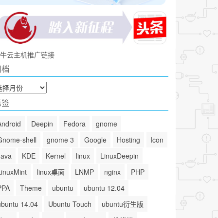
牛云主机推广链接
归档
标签
Android
Deepin
Fedora
gnome
Gnome-shell
gnome 3
Google
Hosting
Icon
Java
KDE
Kernel
linux
LinuxDeepin
LinuxMint
linux桌面
LNMP
nginx
PHP
PPA
Theme
ubuntu
ubuntu 12.04
ubuntu 14.04
Ubuntu Touch
ubuntu衍生版