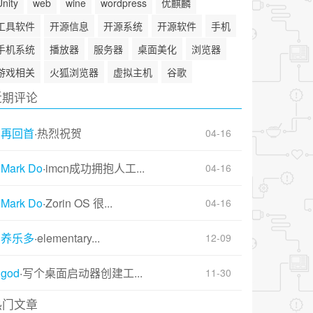
Unity
web
wine
wordpress
优麒麟
工具软件
开源信息
开源系统
开源软件
手机
手机系统
播放器
服务器
桌面美化
浏览器
游戏相关
火狐浏览器
虚拟主机
谷歌
近期评论
再回首
·
热烈祝贺
04-16
Mark Do
·
imcn成功拥抱人工...
04-16
Mark Do
·
Zorin OS 很...
04-16
养乐多
·
elementary...
12-09
god
·
写个桌面启动器创建工...
11-30
热门文章