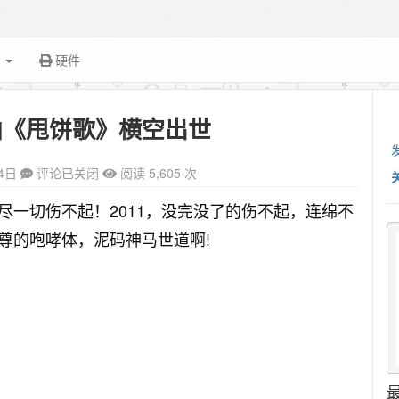
面
硬件
曲《甩饼歌》横空出世
4日
评论已关闭
阅读 5,605 次
尽一切伤不起！2011，没完没了的伤不起，连绵不
尊的咆哮体，泥码神马世道啊!