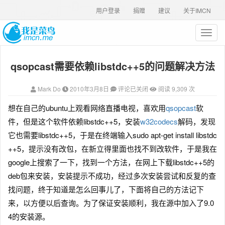
用户登录
捐赠
建议
关于IMCN
T
o
g
qsopcast需要依赖libstdc++5的问题解决方法
g
l
e
Mark Do
2010年3月8日
评论已关闭
阅读 9,309 次
n
a
想在自己的ubuntu上观看网络直播电视，喜欢用
qsopcast
软
v
件，但是这个软件依赖libstdc++5，安装
w32codecs
解码，发现
i
g
它也需要libstdc++5，于是在终端输入sudo apt-get install libstdc
a
++5，提示没有改包，
在新立得里面也找不到改软件，于是我在
t
google上搜索了一下，找到一个方法，在网上下载libstdc++5的
i
o
deb包来安装，安装提示不成功，经过多次安装尝试和反复的查
n
找问题，终于知道是怎么回事儿了，下面将自己的方法记下
来，以方便以后查询。为了保证安装顺利，我在源中加入了9.0
4的安装源。