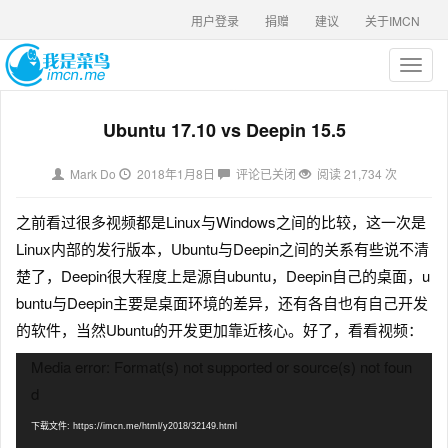
用户登录
捐赠
建议
关于IMCN
T
o
g
Ubuntu 17.10 vs Deepin 15.5
g
l
e
Mark Do
2018年1月8日
评论已关闭
阅读 21,734 次
n
a
之前看过很多视频都是Linux与Windows之间的比较，这一次是
v
i
Linux内部的发行版本，Ubuntu与Deepin之间的关系有些说不清
g
楚了，Deepin很大程度上是源自ubuntu，Deepin自己的桌面，u
a
buntu与Deepin主要是桌面环境的差异，还有各自也有自己开发
t
i
的软件，当然Ubuntu的开发更加靠近核心。好了，看看视频：
o
视
Media error: Format(s) not supported or source(s) not foun
n
频
d
播
放
下载文件: https://imcn.me/html/y2018/32149.html
器