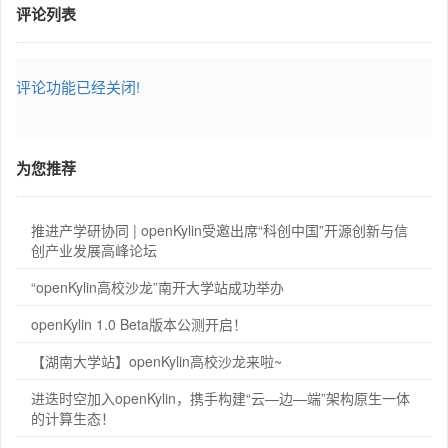
评论列表
评论功能已经关闭!
为您推荐
推进产学研协同 | openKylin受邀出席“科创中国”开源创新与信
创产业发展高峰论坛
“openKylin高校沙龙”南开大学站成功举办
openKylin 1.0 Beta版本公测开启！
【湖南大学站】openKylin高校沙龙来啦~
进迭时空加入openKylin，携手构建“云—边—端”架构原生一体
的计算生态！