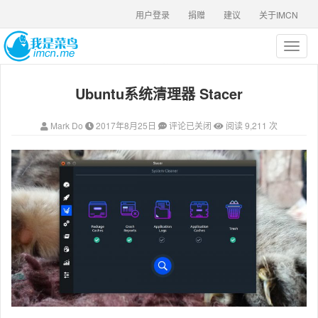
用户登录
捐赠
建议
关于IMCN
T
o
g
Ubuntu系统清理器 Stacer
g
l
e
Mark Do
2017年8月25日
评论已关闭
阅读 9,211 次
n
a
v
i
g
a
t
i
o
n